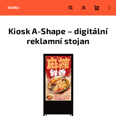
Přejít
na
obsah
Nákupn
Hledat
Přihlášení
Kiosk A-Shape – digitální
košík
reklamní stojan