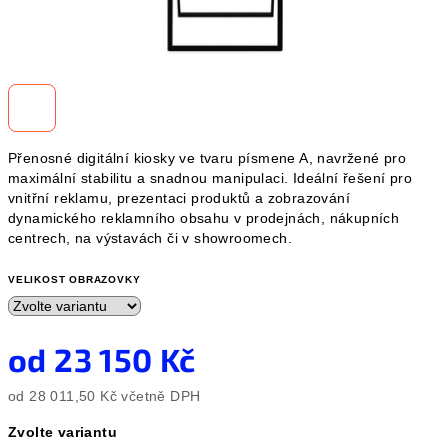
Přenosné digitální kiosky ve tvaru písmene A, navržené pro
maximální stabilitu a snadnou manipulaci. Ideální řešení pro
vnitřní reklamu, prezentaci produktů a zobrazování
dynamického reklamního obsahu v prodejnách, nákupních
centrech, na výstavách či v showroomech.
VELIKOST OBRAZOVKY
od
23 150 Kč
od
28 011,50 Kč
včetně DPH
Měrná
Zvolte variantu
cena: