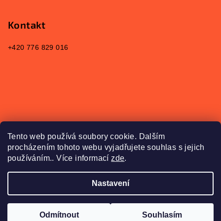
Kontakt
+420 776 829 016
Přijímáme online platby
Tento web používá soubory cookie. Dalším
procházením tohoto webu vyjadřujete souhlas s jejich
používáním.. Více informací
zde
.
Nastavení
Copyright 2026
shop.adsworld.cz
. Všechna práva
vyhrazena.
Upravit nastavení cookies
Odmítnout
Souhlasím