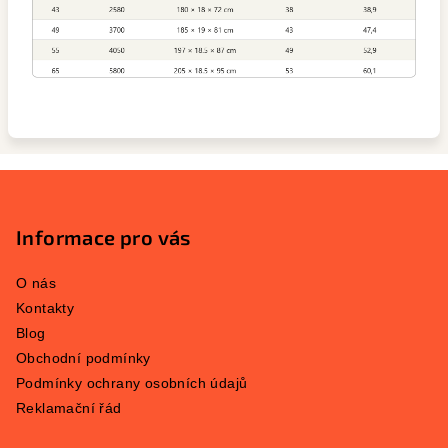
Z
á
p
Informace pro vás
a
O nás
t
Kontakty
í
Blog
Obchodní podmínky
Podmínky ochrany osobních údajů
Reklamační řád