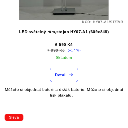
KÓD:
HY07-A1/ST/TVR
LED světelný rám,stojan HY07-A1 (609x848)
6 590 Kč
7 990 Kč
(–17 %)
Skladem
Detail
Můžete si objednat baterii a držák baterie. Můžete si objednat
tisk plakátu.
Sleva