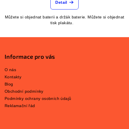
Detail
Můžete si objednat baterii a držák baterie. Můžete si objednat
tisk plakátu.
Z
á
p
Informace pro vás
a
O nás
t
Kontakty
í
Blog
Obchodní podmínky
Podmínky ochrany osobních údajů
Reklamační řád