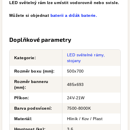
LED světelný rám lze umístit vodorovně nebo svisle.
Můžete si objednat
baterii a držák baterie.
Doplňkové parametry
LED světelné rámy,
Kategorie
:
stojany
Rozměr boxu (mm)
:
500x700
Rozměr banneru
485x693
(mm)
:
Příkon
:
24V-21W
Barva podsvícení
:
7500-8000K
Materiál
:
Hliník / Kov / Plast
Hmotnost (kg)
:
3,6