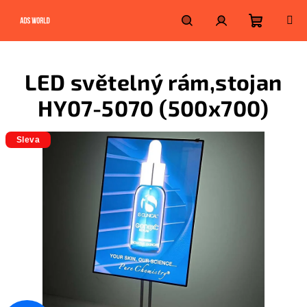
Přejít
na
obsah
Nákupn
Hledat
Přihlášení
LED světelný rám,stojan
košík
HY07-5070 (500x700)
Sleva