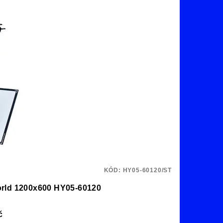
KÓD:
HY05-60120/ST
ý rám,stropní AdsWorld 1200x600 HY05-60120
č