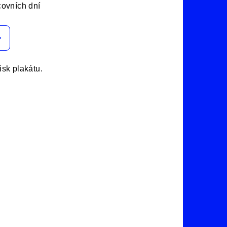
covních dní
tisk plakátu.