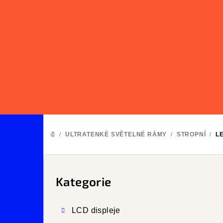
Přejít
na
obsah
/
ULTRATENKÉ SVĚTELNÉ RÁMY
/
STROPNÍ
/
L
DOMŮ
P
o
Kategorie
Přeskočit
kategorie
s
LCD displeje
t