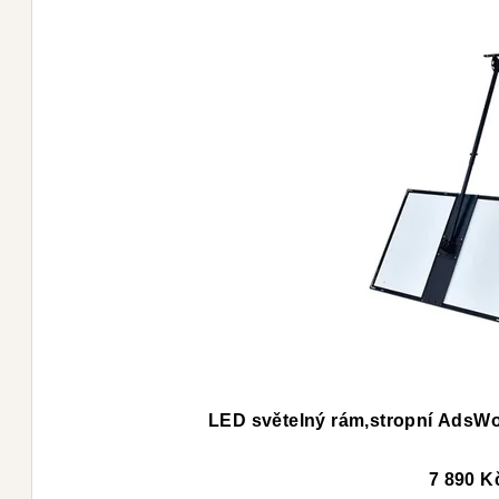
LED světeln
7 890 K