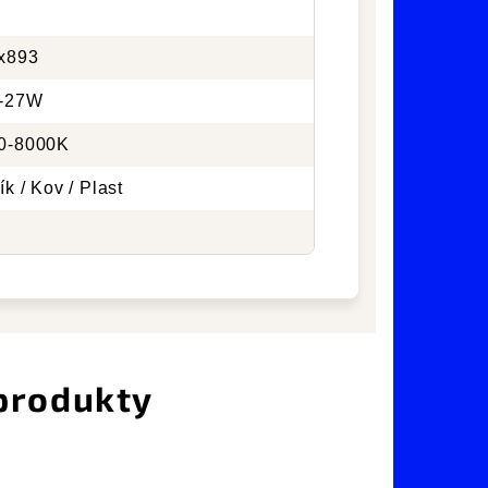
x893
-27W
0-8000K
ík / Kov / Plast
 produkty