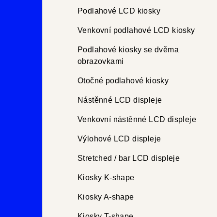
r
Podlahové LCD kiosky
a
Venkovní podlahové LCD kiosky
n
Podlahové kiosky se dvěma
obrazovkami
n
Otočné podlahové kiosky
í
Nástěnné LCD displeje
p
Venkovní nástěnné LCD displeje
a
Výlohové LCD displeje
n
e
Stretched / bar LCD displeje
l
Kiosky K-shape
Kiosky A-shape
Kiosky T-shape