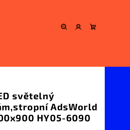
Hledat
Přihlášení
Nákupní
košík
ED světelný
ám,stropní AdsWorld
00x900 HY05-6090