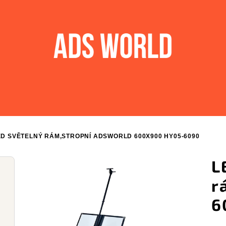
ED SVĚTELNÝ RÁM,STROPNÍ ADSWORLD 600X900 HY05-6090
L
r
6