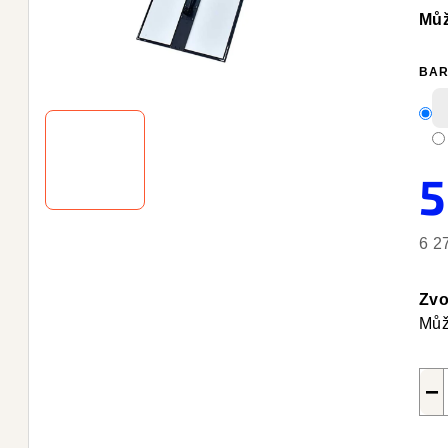
Můž
BAR
5
6 2
Měr
cen
Zvo
Můž
−