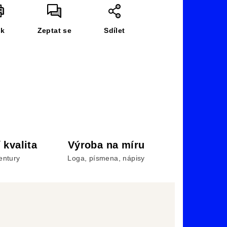
sk
Zeptat se
Sdílet
 kvalita
Výroba na míru
entury
Loga, písmena, nápisy