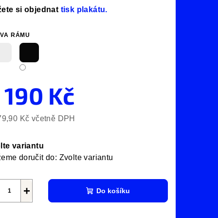
ete si objednat
tisk plakátu.
VA RÁMU
 190 Kč
79,90 Kč včetně DPH
ná
a:
lte variantu
eme doručit do:
Zvolte variantu
+
Do košíku