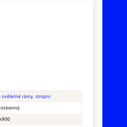
 světelné rámy, stropní
nostranný
x900