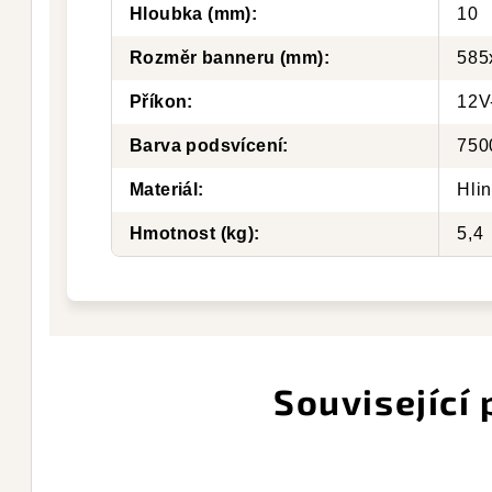
Hloubka (mm)
:
10
Rozměr banneru (mm)
:
585
Příkon
:
12V
Barva podsvícení
:
750
Materiál
:
Hlin
Hmotnost (kg)
:
5,4
Související