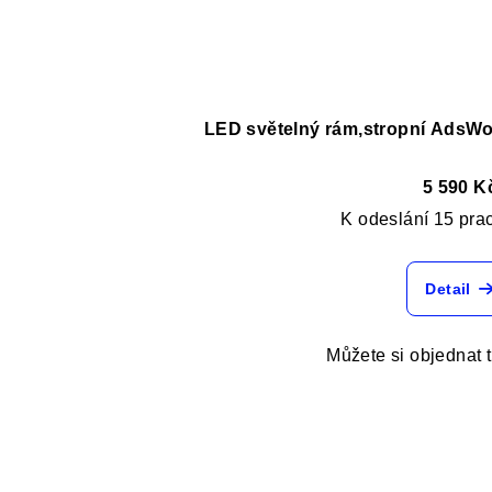
LED světelný rám,stropní AdsWo
5 590 K
K odeslání 15 pra
Detail
Můžete si objednat 