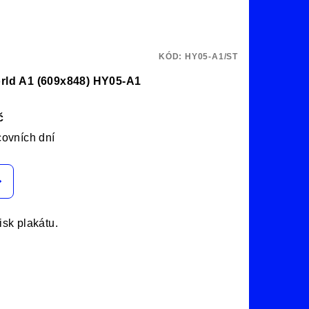
KÓD:
HY05-A1/ST
rld A1 (609x848) HY05-A1
č
covních dní
tisk plakátu.