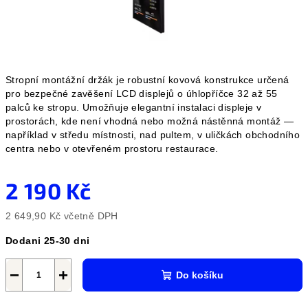
Stropní montážní držák je robustní kovová konstrukce určená
pro bezpečné zavěšení LCD displejů o úhlopříčce 32 až 55
palců ke stropu. Umožňuje elegantní instalaci displeje v
prostorách, kde není vhodná nebo možná nástěnná montáž —
například v středu místnosti, nad pultem, v uličkách obchodního
centra nebo v otevřeném prostoru restaurace.
2 190 Kč
2 649,90 Kč včetně DPH
Měrná
Dodani 25-30 dni
cena:
−
+
Do košíku