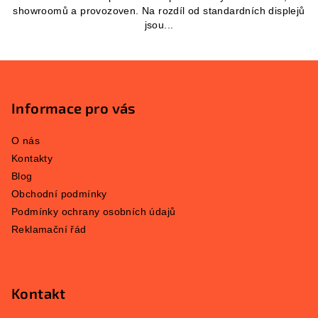
showroomů a provozoven. Na rozdíl od standardních displejů
jsou...
Z
á
p
Informace pro vás
a
O nás
t
Kontakty
í
Blog
Obchodní podmínky
Podmínky ochrany osobních údajů
Reklamační řád
Kontakt