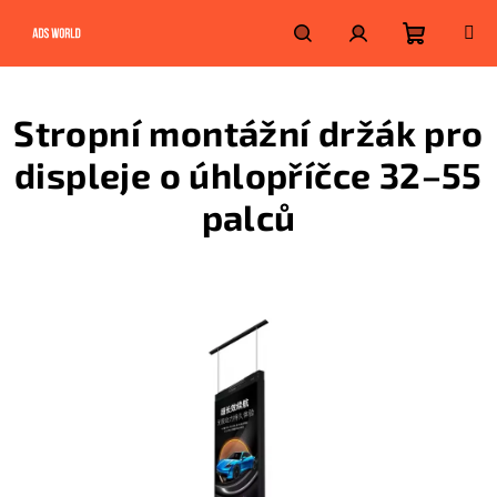
Přejít
na
obsah
Nákupn
Hledat
Přihlášení
Stropní montážní držák pro
košík
displeje o úhlopříčce 32–55
palců