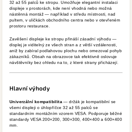
32 až 55 palců ke stropu. Umožňuje elegantní instalaci
displeje v prostorách, kde není vhodná nebo možná
nástěnná montáž — například v středu místnosti, nad
pultem, v uličkách obchodního centra nebo v otevřeném
prostoru restaurace.
Zavěšení displeje ke stropu přináší zásadní výhodu —
displej je viditelný ze všech stran a z větší vzdálenosti,
aniž by zabíral podlahovou plochu nebo omezoval pohyb
zákazníků. Obsah na obrazovce tak efektivně oslovuje
návštěvníky bez ohledu na to, z které strany přicházejí.
Hlavní výhody
Univerzální kompatibilita
— držák je kompatibilní se
všemi displeji o úhlopříčce 32 až 55 palců se
standardním montážním vzorem VESA. Podporuje běžné
standardy VESA 200×200, 300×300, 400×400 a 600×400
mm.