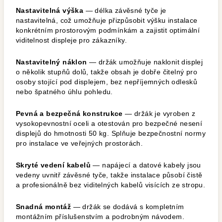
Nastavitelná výška
— délka závěsné tyče je
nastavitelná, což umožňuje přizpůsobit výšku instalace
konkrétním prostorovým podmínkám a zajistit optimální
viditelnost displeje pro zákazníky.
Nastavitelný náklon
— držák umožňuje naklonit displej
o několik stupňů dolů, takže obsah je dobře čitelný pro
osoby stojící pod displejem, bez nepříjemných odlesků
nebo špatného úhlu pohledu.
Pevná a bezpečná konstrukce
— držák je vyroben z
vysokopevnostní oceli a otestován pro bezpečné nesení
displejů do hmotnosti 50 kg. Splňuje bezpečnostní normy
pro instalace ve veřejných prostorách.
Skryté vedení kabelů
— napájecí a datové kabely jsou
vedeny uvnitř závěsné tyče, takže instalace působí čistě
a profesionálně bez viditelných kabelů visících ze stropu.
Snadná montáž
— držák se dodává s kompletním
montážním příslušenstvím a podrobným návodem.