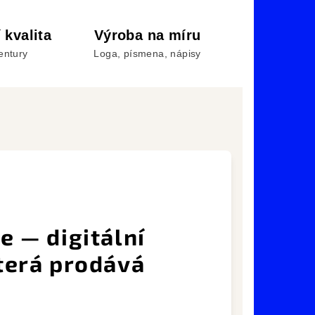
 kvalita
Výroba na míru
entury
Loga, písmena, nápisy
e — digitální
terá prodává