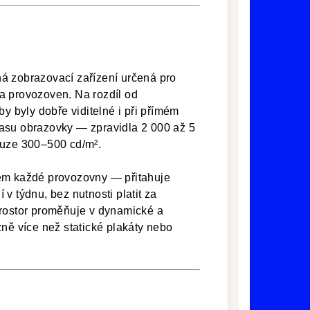
á zobrazovací zařízení určená pro
a provozoven. Na rozdíl od
by byly dobře viditelné i při přímém
asu obrazovky — zpravidla 2 000 až 5
ouze 300–500 cd/m².
rem každé provozovny — přitahuje
v týdnu, bez nutnosti platit za
prostor proměňuje v dynamické a
zně více než statické plakáty nebo