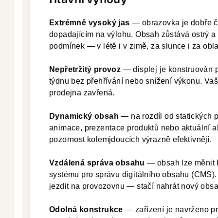
Extrémně vysoký jas
— obrazovka je dobře či
dopadajícím na výlohu. Obsah zůstává ostrý a 
podmínek — v létě i v zimě, za slunce i za ob
Nepřetržitý provoz
— displej je konstruován p
týdnu bez přehřívání nebo snížení výkonu. Vaše
prodejna zavřená.
Dynamický obsah
— na rozdíl od statických p
animace, prezentace produktů nebo aktuální a
pozornost kolemjdoucích výrazně efektivněji.
Vzdálená správa obsahu
— obsah lze měnit k
systému pro správu digitálního obsahu (CMS). 
jezdit na provozovnu — stačí nahrát nový obsah
Odolná konstrukce
— zařízení je navrženo p