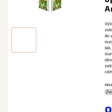
A
Výl
zob
do 
roz
tak,
slu
obr
zat
cd/
VEL