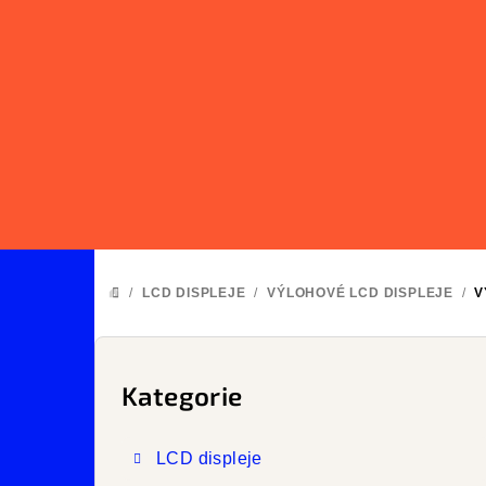
Přejít
na
obsah
/
LCD DISPLEJE
/
VÝLOHOVÉ LCD DISPLEJE
/
V
DOMŮ
P
o
Kategorie
Přeskočit
kategorie
s
LCD displeje
t