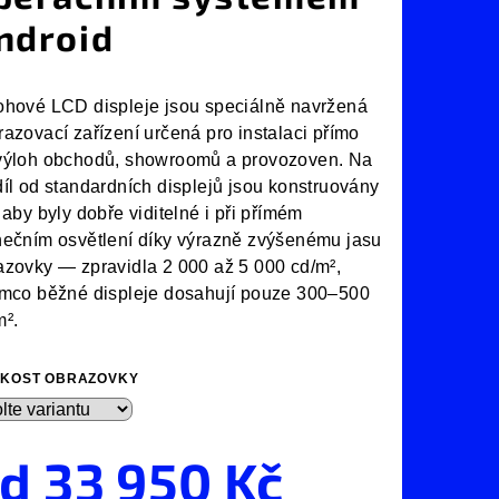
ndroid
ohové LCD displeje jsou speciálně navržená
razovací zařízení určená pro instalaci přímo
výloh obchodů, showroomů a provozoven. Na
díl od standardních displejů jsou konstruovány
 aby byly dobře viditelné i při přímém
nečním osvětlení díky výrazně zvýšenému jasu
azovky — zpravidla 2 000 až 5 000 cd/m²,
ímco běžné displeje dosahují pouze 300–500
m².
IKOST OBRAZOVKY
od
33 950 Kč