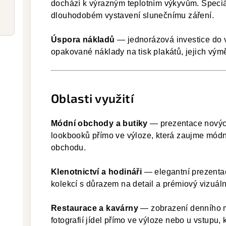
dochází k výrazným teplotním výkyvům. Speciáln
dlouhodobém vystavení slunečnímu záření.
Úspora nákladů
— jednorázová investice do 
opakované náklady na tisk plakátů, jejich výmě
Oblasti využití
Módní obchody a butiky
— prezentace nových
lookbooků přímo ve výloze, která zaujme mód
obchodu.
Klenotnictví a hodináři
— elegantní prezenta
kolekcí s důrazem na detail a prémiový vizuál
Restaurace a kavárny
— zobrazení denního m
fotografií jídel přímo ve výloze nebo u vstupu, k