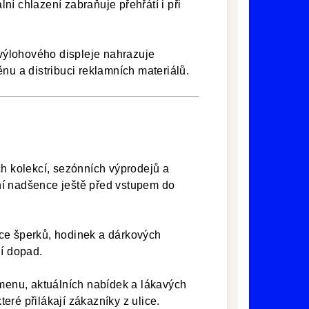
í chlazení zabraňuje přehřátí i při
výlohového displeje nahrazuje
nu a distribuci reklamních materiálů.
 kolekcí, sezónních výprodejů a
ní nadšence ještě před vstupem do
ce šperků, hodinek a dárkových
ní dopad.
enu, aktuálních nabídek a lákavých
teré přilákají zákazníky z ulice.