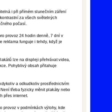
telná i při přímém slunečním záření
kontrastní za všech světelných
lačného počasí.
ro provoz 24 hodin denně, 7 dní v
 reklama funguje i tehdy, když je
lakátů lze na displeji přehrávat videa,
kce. Pohyblivý obsah přitahuje
dykoliv a odkudkoliv prostřednictvím
Není třeba fyzicky měnit plakáty nebo
 přes internet.
ro provoz v podmínkách výlohy, kde