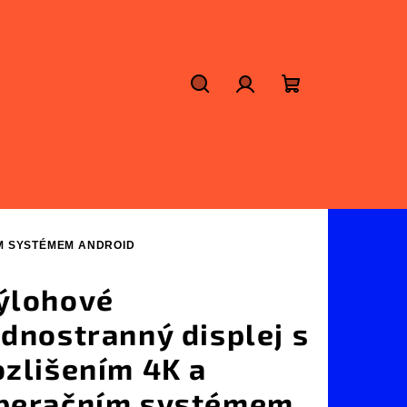
Hledat
Přihlášení
Nákupní
košík
ÍM SYSTÉMEM ANDROID
ýlohové
ednostranný displej s
ozlišením 4K a
peračním systémem