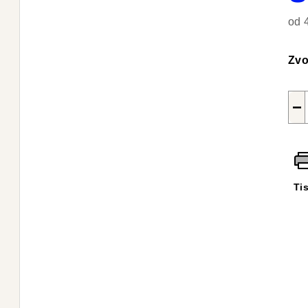
od
Měr
cen
Zvo
−
Ti