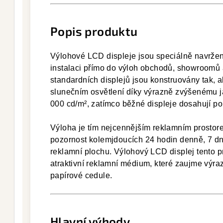
Popis produktu
Výlohové LCD displeje jsou speciálně navržen
instalaci přímo do výloh obchodů, showroomů 
standardních displejů jsou konstruovány tak, a
slunečním osvětlení díky výrazně zvýšenému j
000 cd/m², zatímco běžné displeje dosahují p
Výloha je tím nejcennějším reklamním prosto
pozornost kolemjdoucích 24 hodin denně, 7 dní 
reklamní plochu. Výlohový LCD displej tento 
atraktivní reklamní médium, které zaujme výra
papírové cedule.
Hlavní výhody