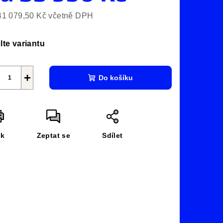
41 079,50 Kč
včetně DPH
ná
a:
lte variantu
+
Do košíku
sk
Zeptat se
Sdílet