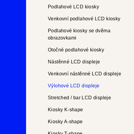
r
Podlahové LCD kiosky
a
Venkovní podlahové LCD kiosky
n
Podlahové kiosky se dvěma
obrazovkami
n
Otočné podlahové kiosky
í
Nástěnné LCD displeje
p
Venkovní nástěnné LCD displeje
a
Výlohové LCD displeje
n
e
Stretched / bar LCD displeje
l
Kiosky K-shape
Kiosky A-shape
Kiosky T-shape